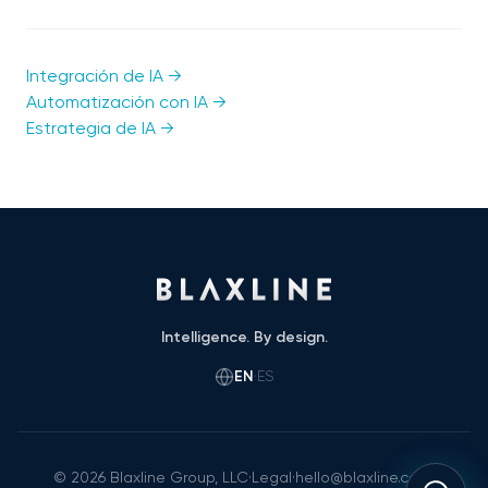
Integración de IA →
Automatización con IA →
Estrategia de IA →
Intelligence. By design.
EN
·
ES
©
2026
Blaxline Group, LLC
·
Legal
·
hello@blaxline.com
·